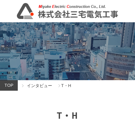
新着情報
TOP
インタビュー
T・H
T・H